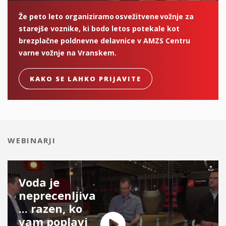
Že peto leto organiziramo osvežitvene vožnje za
starejše voznike, ki bodo letos potekale kot
brezplačne poldnevne delavnice v AMZS Centru
varne vožnje na Vranskem.
KAKO SE LAHKO PRIJAVITE
WEBINARJI
Voda je
neprecenljiva
... razen, ko
vam poplavi