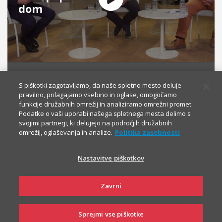
dom
DOM
S piškotki zagotavljamo, da naše spletno mesto deluje
Voda je neprecenljiva ... razen, ko vam poplavi
pravilno, prilagajamo vsebino in oglase, omogočamo
dom
funkcije družabnih omrežij in analiziramo omrežni promet.
1:05:14
Podatke o vaši uporabi našega spletnega mesta delimo s
svojimi partnerji, ki delujejo na področjih družabnih
omrežij, oglaševanja in analize.
Politika zasebnosti
DOM
Kako po spletu skleniti zavarovanje doma
Nastavitve piškotkov
02:02
Zavrni
NA POTI
Kako naročiti avtomobilsko asistenco?
Sprejmi vse piškotke
PRIJAVA NA