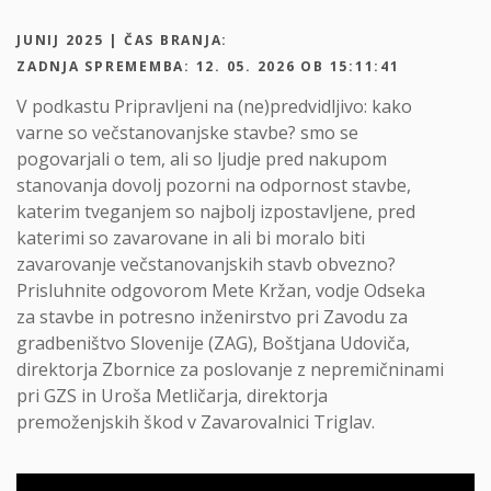
JUNIJ 2025 | ČAS BRANJA:
ZADNJA SPREMEMBA: 12. 05. 2026 OB 15:11:41
V podkastu Pripravljeni na (ne)predvidljivo: kako
varne so večstanovanjske stavbe? smo se
pogovarjali o tem, ali so ljudje pred nakupom
stanovanja dovolj pozorni na odpornost stavbe,
katerim tveganjem so najbolj izpostavljene, pred
katerimi so zavarovane in ali bi moralo biti
zavarovanje večstanovanjskih stavb obvezno?
Prisluhnite odgovorom Mete Kržan, vodje Odseka
za stavbe in potresno inženirstvo pri Zavodu za
gradbeništvo Slovenije (ZAG), Boštjana Udoviča,
direktorja Zbornice za poslovanje z nepremičninami
pri GZS in Uroša Metličarja, direktorja
premoženjskih škod v Zavarovalnici Triglav.