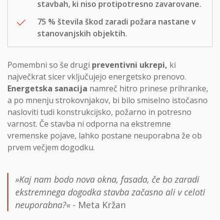
stavbah, ki niso protipotresno zavarovane.
75 % števila škod zaradi požara nastane v
stanovanjskih objektih.
Pomembni so še drugi
preventivni ukrepi,
ki
največkrat sicer vključujejo energetsko prenovo.
Energetska sanacija
namreč hitro prinese prihranke,
a po mnenju strokovnjakov, bi bilo smiselno istočasno
nasloviti tudi konstrukcijsko, požarno in potresno
varnost. Če stavba ni odporna na ekstremne
vremenske pojave, lahko postane neuporabna že ob
prvem večjem dogodku.
»Kaj nam bodo nova okna, fasada, če bo zaradi
ekstremnega dogodka stavba začasno ali v celoti
neuporabna?«
- Meta Kržan