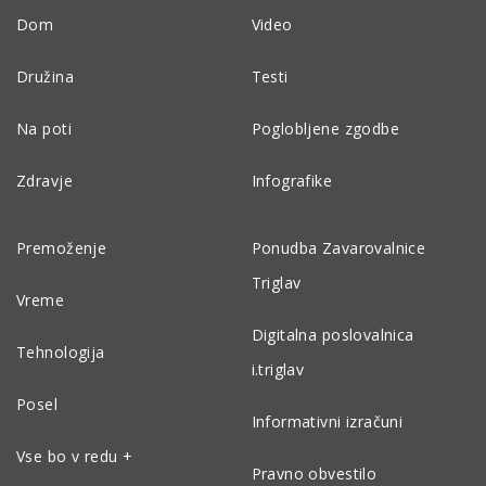
Dom
Video
Družina
Testi
Na poti
Poglobljene zgodbe
Zdravje
Infografike
Premoženje
Ponudba Zavarovalnice
Triglav
Vreme
Digitalna poslovalnica
Tehnologija
i.triglav
Posel
Informativni izračuni
Vse bo v redu +
Pravno obvestilo