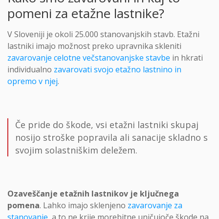
pomeni za etažne lastnike?
V Sloveniji je okoli 25.000 stanovanjskih stavb. Etažni
lastniki imajo možnost preko upravnika skleniti
zavarovanje celotne večstanovanjske stavbe
in hkrati
individualno
zavarovati svojo etažno lastnino in
opremo v njej
.
Če pride do škode, vsi etažni lastniki skupaj
nosijo stroške popravila ali sanacije skladno s
svojim solastniškim deležem.
Ozaveščanje etažnih lastnikov je ključnega
pomena
. Lahko imajo sklenjeno
zavarovanje za
stanovanje
, a to ne krije morebitne uničujoče škode na