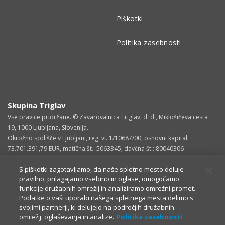
Piškotki
Politika zasebnosti
Skupina Triglav
Vse pravice pridržane. © Zavarovalnica Triglav, d. d., Miklošičeva cesta
19, 1000 Ljubljana, Slovenija.
Okrožno sodišče v Ljubljani, reg. vl. 1/10687/00, osnovni kapital:
73.701.391,79 EUR, matična št.: 5063345, davčna št.: 80040306
S piškotki zagotavljamo, da naše spletno mesto deluje
pravilno, prilagajamo vsebino in oglase, omogočamo
funkcije družabnih omrežij in analiziramo omrežni promet.
Podatke o vaši uporabi našega spletnega mesta delimo s
svojimi partnerji, ki delujejo na področjih družabnih
omrežij, oglaševanja in analize.
Politika zasebnosti