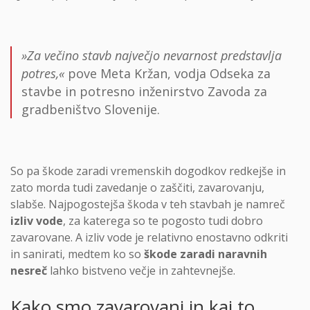
»Za večino stavb največjo nevarnost predstavlja
potres,«
pove Meta Kržan, vodja Odseka za
stavbe in potresno inženirstvo Zavoda za
gradbeništvo Slovenije.
So pa škode zaradi vremenskih dogodkov redkejše in
zato morda tudi zavedanje o zaščiti, zavarovanju,
slabše. Najpogostejša škoda v teh stavbah je namreč
izliv vode
, za katerega so te pogosto tudi dobro
zavarovane. A izliv vode je relativno enostavno odkriti
in sanirati, medtem ko so
škode zaradi naravnih
nesreč
lahko bistveno večje in zahtevnejše.
Kako smo zavarovani in kaj to