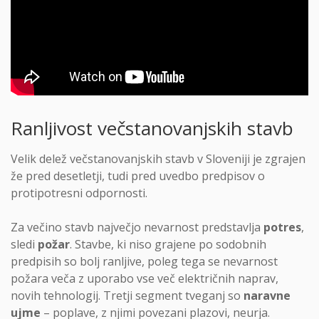
Ranljivost večstanovanjskih stavb
Velik delež večstanovanjskih stavb v Sloveniji je zgrajen
že pred desetletji, tudi pred uvedbo predpisov o
protipotresni odpornosti.
Za večino stavb največjo nevarnost predstavlja
potres
,
sledi
požar
. Stavbe, ki niso grajene po sodobnih
predpisih so bolj ranljive, poleg tega se nevarnost
požara veča z uporabo vse več električnih naprav,
novih tehnologij. Tretji segment tveganj so
naravne
ujme
– poplave, z njimi povezani plazovi, neurja.