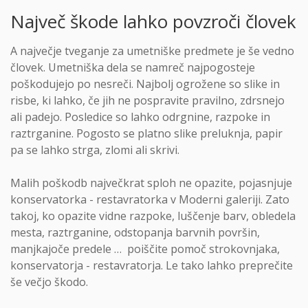
Največ škode lahko povzroči človek
A največje tveganje za umetniške predmete je še vedno
človek. Umetniška dela se namreč najpogosteje
poškodujejo po nesreči. Najbolj ogrožene so slike in
risbe, ki lahko, če jih ne pospravite pravilno, zdrsnejo
ali padejo. Posledice so lahko odrgnine, razpoke in
raztrganine. Pogosto se platno slike preluknja, papir
pa se lahko strga, zlomi ali skrivi.
Malih poškodb največkrat sploh ne opazite, pojasnjuje
konservatorka - restavratorka v Moderni galeriji. Zato
takoj, ko opazite vidne razpoke, luščenje barv, obledela
mesta, raztrganine, odstopanja barvnih površin,
manjkajoče predele … poiščite pomoč strokovnjaka,
konservatorja - restavratorja. Le tako lahko preprečite
še večjo škodo.