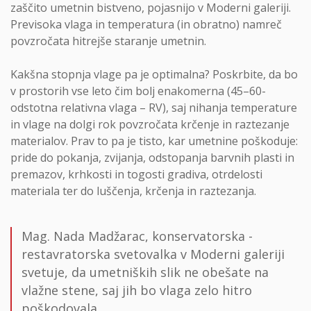
zaščito umetnin bistveno, pojasnijo v Moderni galeriji.
Previsoka vlaga in temperatura (in obratno) namreč
povzročata hitrejše staranje umetnin.
Kakšna stopnja vlage pa je optimalna? Poskrbite, da bo
v prostorih vse leto čim bolj enakomerna (45–60-
odstotna relativna vlaga – RV), saj nihanja temperature
in vlage na dolgi rok povzročata krčenje in raztezanje
materialov. Prav to pa je tisto, kar umetnine poškoduje:
pride do pokanja, zvijanja, odstopanja barvnih plasti in
premazov, krhkosti in togosti gradiva, otrdelosti
materiala ter do luščenja, krčenja in raztezanja.
Mag. Nada Madžarac, konservatorska -
restavratorska svetovalka v Moderni galeriji
svetuje, da umetniških slik ne obešate na
vlažne stene, saj jih bo vlaga zelo hitro
poškodovala.