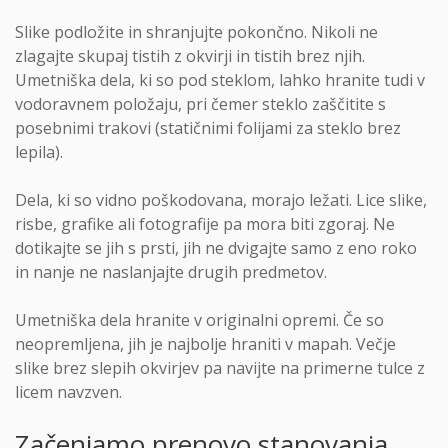
Slike podložite in shranjujte pokončno. Nikoli ne
zlagajte skupaj tistih z okvirji in tistih brez njih.
Umetniška dela, ki so pod steklom, lahko hranite tudi v
vodoravnem položaju, pri čemer steklo zaščitite s
posebnimi trakovi (statičnimi folijami za steklo brez
lepila).
Dela, ki so vidno poškodovana, morajo ležati. Lice slike,
risbe, grafike ali fotografije pa mora biti zgoraj. Ne
dotikajte se jih s prsti, jih ne dvigajte samo z eno roko
in nanje ne naslanjajte drugih predmetov.
Umetniška dela hranite v originalni opremi. Če so
neopremljena, jih je najbolje hraniti v mapah. Večje
slike brez slepih okvirjev pa navijte na primerne tulce z
licem navzven.
Začenjamo prenovo stanovanja.