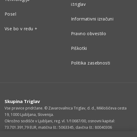
i.triglav
Posel
Informativni izračuni
Vse bo v redu +
Pravno obvestilo
Piškotki
Politika zasebnosti
Skupina Triglav
Vse pravice pridržane. © Zavarovalnica Triglav, d. d., Miklošičeva cesta
19, 1000 Ljubljana, Slovenija.
Okrožno sodišče v Ljubljani, reg. vl. 1/10687/00, osnovni kapital:
73.701.391,79 EUR, matična št.: 5063345, davčna št.: 80040306