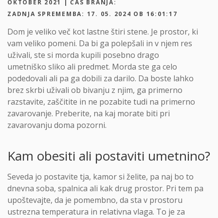
OKTOBER 2021 | ČAS BRANJA:
ZADNJA SPREMEMBA: 17. 05. 2024 OB 16:01:17
Dom je veliko več kot lastne štiri stene. Je prostor, ki
vam veliko pomeni. Da bi ga polepšali in v njem res
uživali, ste si morda kupili posebno drago
umetniško sliko ali predmet. Morda ste ga celo
podedovali ali pa ga dobili za darilo. Da boste lahko
brez skrbi uživali ob bivanju z njim, ga primerno
razstavite, zaščitite in ne pozabite tudi na primerno
zavarovanje. Preberite, na kaj morate biti pri
zavarovanju doma pozorni.
Kam obesiti ali postaviti umetnino?
Seveda jo postavite tja, kamor si želite, pa naj bo to
dnevna soba, spalnica ali kak drug prostor. Pri tem pa
upoštevajte, da je pomembno, da sta v prostoru
ustrezna temperatura in relativna vlaga. To je za