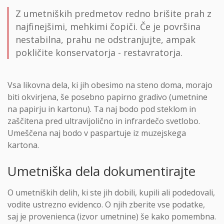
Z umetniških predmetov redno brišite prah z
najfinejšimi, mehkimi čopiči. Če je površina
nestabilna, prahu ne odstranjujte, ampak
pokličite konservatorja - restavratorja.
Vsa likovna dela, ki jih obesimo na steno doma, morajo
biti okvirjena, še posebno papirno gradivo (umetnine
na papirju in kartonu). Ta naj bodo pod steklom in
zaščitena pred ultravijolično in infrardečo svetlobo.
Umeščena naj bodo v paspartuje iz muzejskega
kartona.
Umetniška dela dokumentirajte
O umetniških delih, ki ste jih dobili, kupili ali podedovali,
vodite ustrezno evidenco. O njih zberite vse podatke,
saj je provenienca (izvor umetnine) še kako pomembna.