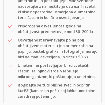
umetnin in jih poškodujejo. Moč svetlobe
nadzorujte z namestitvijo ustreznih svetil,
ki niso neposredno usmerjena v umetnino,
ter s časom in količino osvetljevanja.
Priporočena osvetljenost glede na
občutljivost predmetov je med 50–200 lx.
Osvetljenost uravnavajte po najbolj
občutljivem materialu (na primer risba na
papirju, pastel, grafika in fotografija morajo
biti najmanj osvetljena, in sicer s 50 lx).
Umetnin ne postavljajte blizu cvetočih
rastlin, saj njihovi trosi vsebujejo
mikroorganizme, ki poškodujejo umetnino.
Izogibajte se tudi bližine sveč in odprtih
kurišč (kaminskih peči), saj lahko umetnine
zaradi saj potemnijo.