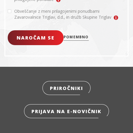
Obveščanje z meni prilagojenimi ponudbami
Zavarovalnice Triglav, d.d., in družb Skupine Triglav
NAROČAM SE
POMEMBNO
PRIROČNIKI
PRIJAVA NA E-NOVIČNIK