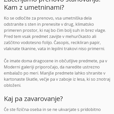
Kam z umetninami?
Ko se odločite za prenovo, vsa umetniška dela
odstranite s sten in prenesite v drug, klimatsko
primeren prostor, ki naj bo čim bolj suh in brez vlage.
Pred tem vsak predmet zavijte v mehurčkasto ali
zaščitno vodotesno folijo. Časopis, recikliran papir,
vlaknate tkanine, vata in lepilni trakovi niso primerni.
Če imate doma dragocene in občutljive predmete, pa v
Moderni galeriji priporočajo, da naredite ustrezno
embalažo po meri. Manjše predmete lahko shranite v
kartonaste škatle, večje pa v zaboje iz lesa, ki so znotraj
obloženi.
Kaj pa zavarovanje?
Če ste fizična oseba in se ne ukvarjate s pridobitno