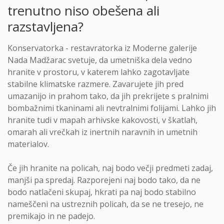
trenutno niso obešena ali
razstavljena?
Konservatorka - restavratorka iz Moderne galerije
Nada Madžarac svetuje, da umetniška dela vedno
hranite v prostoru, v katerem lahko zagotavljate
stabilne klimatske razmere. Zavarujete jih pred
umazanijo in prahom tako, da jih prekrijete s pralnimi
bombažnimi tkaninami ali nevtralnimi folijami. Lahko jih
hranite tudi v mapah arhivske kakovosti, v škatlah,
omarah ali vrečkah iz inertnih naravnih in umetnih
materialov.
Če jih hranite na policah, naj bodo večji predmeti zadaj,
manjši pa spredaj. Razporejeni naj bodo tako, da ne
bodo natlačeni skupaj, hkrati pa naj bodo stabilno
nameščeni na ustreznih policah, da se ne tresejo, ne
premikajo in ne padejo.