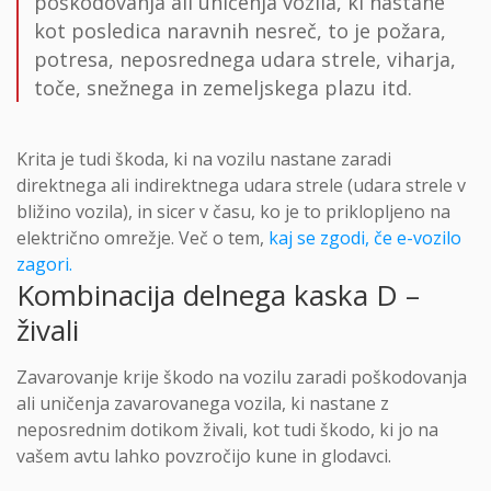
poškodovanja ali uničenja vozila, ki nastane
kot posledica naravnih nesreč, to je požara,
potresa, neposrednega udara strele, viharja,
toče, snežnega in zemeljskega plazu itd.
Krita je tudi škoda, ki na vozilu nastane zaradi
direktnega ali indirektnega udara strele (udara strele v
bližino vozila), in sicer v času, ko je to priklopljeno na
električno omrežje. Več o tem,
kaj se zgodi, če e-vozilo
zagori.
Kombinacija delnega kaska D –
živali
Zavarovanje krije škodo na vozilu zaradi poškodovanja
ali uničenja zavarovanega vozila, ki nastane z
neposrednim dotikom živali, kot tudi škodo, ki jo na
vašem avtu lahko povzročijo kune in glodavci.