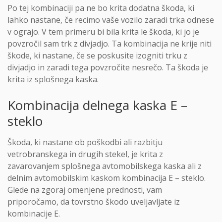
Po tej kombinaciji pa ne bo krita dodatna škoda, ki
lahko nastane, če recimo vaše vozilo zaradi trka odnese
v ograjo. V tem primeru bi bila krita le škoda, ki jo je
povzročil sam trk z divjadjo. Ta kombinacija ne krije niti
škode, ki nastane, če se poskusite izogniti trku z
divjadjo in zaradi tega povzročite nesrečo. Ta škoda je
krita iz splošnega kaska.
Kombinacija delnega kaska E –
steklo
Škoda, ki nastane ob poškodbi ali razbitju
vetrobranskega in drugih stekel, je krita z
zavarovanjem splošnega avtomobilskega kaska ali z
delnim avtomobilskim kaskom kombinacija E – steklo.
Glede na zgoraj omenjene prednosti, vam
priporočamo, da tovrstno škodo uveljavljate iz
kombinacije E.