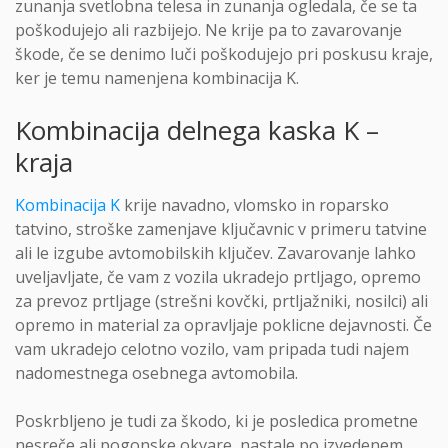
zunanja svetlobna telesa in zunanja ogledala, če se ta
poškodujejo ali razbijejo. Ne krije pa to zavarovanje
škode, če se denimo luči poškodujejo pri poskusu kraje,
ker je temu namenjena kombinacija K.
Kombinacija delnega kaska K –
kraja
Kombinacija K
krije navadno, vlomsko in roparsko
tatvino, stroške zamenjave ključavnic v primeru tatvine
ali le izgube avtomobilskih ključev. Zavarovanje lahko
uveljavljate, če vam z vozila ukradejo prtljago, opremo
za prevoz prtljage (strešni kovčki, prtljažniki, nosilci) ali
opremo in material za opravljaje poklicne dejavnosti. Če
vam ukradejo celotno vozilo, vam pripada tudi najem
nadomestnega osebnega avtomobila.
Poskrbljeno je tudi za škodo, ki je posledica prometne
nesreče ali pogonske okvare, nastale po izvedenem