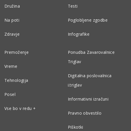
Družina
Testi
Na poti
Poglobljene zgodbe
Zdravje
Infografike
Premoženje
Ponudba Zavarovalnice
Triglav
Vreme
Digitalna poslovalnica
Tehnologija
i.triglav
Posel
Informativni izračuni
Vse bo v redu +
Pravno obvestilo
Piškotki