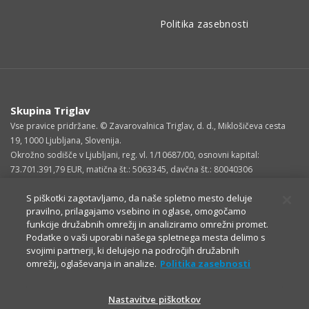
Politika zasebnosti
Skupina Triglav
Vse pravice pridržane. © Zavarovalnica Triglav, d. d., Miklošičeva cesta
19, 1000 Ljubljana, Slovenija.
Okrožno sodišče v Ljubljani, reg. vl. 1/10687/00, osnovni kapital:
73.701.391,79 EUR, matična št.: 5063345, davčna št.: 80040306
S piškotki zagotavljamo, da naše spletno mesto deluje
pravilno, prilagajamo vsebino in oglase, omogočamo
funkcije družabnih omrežij in analiziramo omrežni promet.
Podatke o vaši uporabi našega spletnega mesta delimo s
svojimi partnerji, ki delujejo na področjih družabnih
omrežij, oglaševanja in analize.
Politika zasebnosti
Nastavitve piškotkov