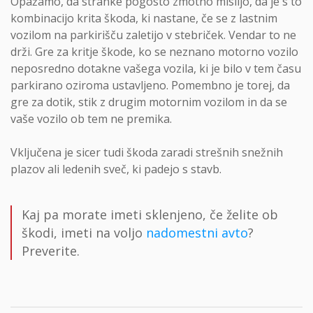
Opažamo, da stranke pogosto zmotno mislijo, da je s to
kombinacijo krita škoda, ki nastane, če se z lastnim
vozilom na parkirišču zaletijo v stebriček. Vendar to ne
drži. Gre za kritje škode, ko se neznano motorno vozilo
neposredno dotakne vašega vozila, ki je bilo v tem času
parkirano oziroma ustavljeno. Pomembno je torej, da
gre za dotik, stik z drugim motornim vozilom in da se
vaše vozilo ob tem ne premika.
Vključena je sicer tudi škoda zaradi strešnih snežnih
plazov ali ledenih sveč, ki padejo s stavb.
Kaj pa morate imeti sklenjeno, če želite ob
škodi, imeti na voljo
nadomestni avto
?
Preverite.