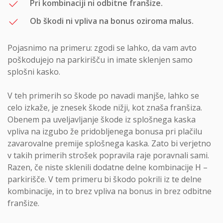
Pri kombinaciji ni odbitne franšize.
Ob škodi ni vpliva na bonus oziroma malus.
Pojasnimo na primeru: zgodi se lahko, da vam avto
poškodujejo na parkirišču in imate sklenjen samo
splošni kasko.
V teh primerih so škode po navadi manjše, lahko se
celo izkaže, je znesek škode nižji, kot znaša franšiza.
Obenem pa uveljavljanje škode iz splošnega kaska
vpliva na izgubo že pridobljenega bonusa pri plačilu
zavarovalne premije splošnega kaska. Zato bi verjetno
v takih primerih strošek popravila raje poravnali sami.
Razen, če niste sklenili dodatne delne kombinacije H –
parkirišče. V tem primeru bi škodo pokrili iz te delne
kombinacije, in to brez vpliva na bonus in brez odbitne
franšize.