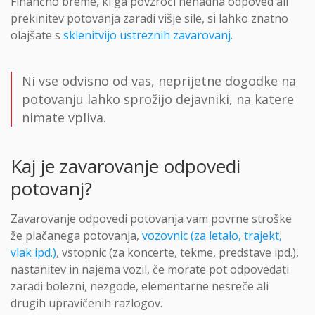
Finančno breme, ki ga povzroči nenadna odpoved ali
prekinitev potovanja zaradi višje sile, si lahko znatno
olajšate s
sklenitvijo ustreznih zavarovanj
.
Ni vse odvisno od vas, neprijetne dogodke na
potovanju lahko sprožijo dejavniki, na katere
nimate vpliva.
Kaj je zavarovanje odpovedi
potovanj?
Zavarovanje odpovedi potovanja vam povrne stroške
že plačanega potovanja,
vozovnic (za letalo, trajekt,
vlak ipd.)
, vstopnic (za koncerte, tekme, predstave ipd.),
nastanitev in najema vozil, če morate pot odpovedati
zaradi bolezni, nezgode, elementarne nesreče ali
drugih upravičenih razlogov.