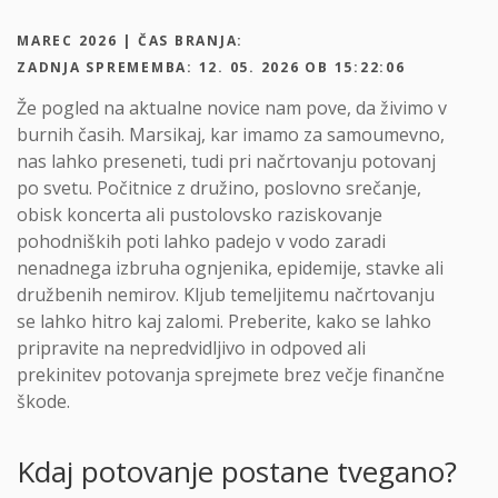
MAREC 2026 | ČAS BRANJA:
ZADNJA SPREMEMBA: 12. 05. 2026 OB 15:22:06
Že pogled na aktualne novice nam pove, da živimo v
burnih časih. Marsikaj, kar imamo za samoumevno,
nas lahko preseneti, tudi pri načrtovanju potovanj
po svetu. Počitnice z družino, poslovno srečanje,
obisk koncerta ali pustolovsko raziskovanje
pohodniških poti lahko padejo v vodo zaradi
nenadnega izbruha ognjenika, epidemije, stavke ali
družbenih nemirov. Kljub temeljitemu načrtovanju
se lahko hitro kaj zalomi. Preberite, kako se lahko
pripravite na nepredvidljivo in odpoved ali
prekinitev potovanja sprejmete brez večje finančne
škode.
Kdaj potovanje postane tvegano?