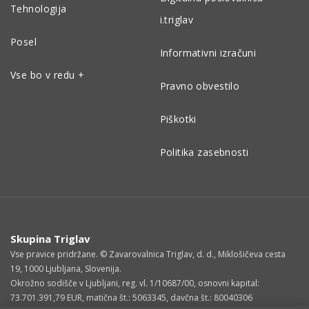
Tehnologija
i.triglav
Posel
Informativni izračuni
Vse bo v redu +
Pravno obvestilo
Piškotki
Politika zasebnosti
Skupina Triglav
Vse pravice pridržane. © Zavarovalnica Triglav, d. d., Miklošičeva cesta
19, 1000 Ljubljana, Slovenija.
Okrožno sodišče v Ljubljani, reg. vl. 1/10687/00, osnovni kapital:
73.701.391,79 EUR, matična št.: 5063345, davčna št.: 80040306