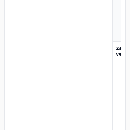
Za ko
velja?