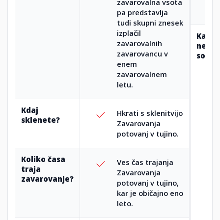
zavarovalna vsota
pa predstavlja
tudi skupni znesek
izplačil
Kater
zavarovalnih
nevar
zavarovancu v
so kri
enem
zavarovalnem
letu.
Kdaj
Hkrati s sklenitvijo
sklenete?
Zavarovanja
potovanj v tujino.
Koliko časa
Ves čas trajanja
traja
Zavarovanja
zavarovanje?
potovanj v tujino,
kar je običajno eno
leto.