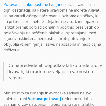
Potovanje lahko postane tvegano
zaradi razmer na
ciljni destinaciji, na katere praviloma ne morete vplivati,
ali pa zaradi vašega načrtovanja oziroma odločitev, ki
jih pri tem sprejmete. Zadnja leta je v turizmu opazen
izrazit premik od tradicionalnih počitnic, preživetih ob
poležavanju na peščenih plažah ali sprehajanju med
zgodovinskimi znamenitostmi, proti potovanju, ki
obljublja vznemirjenje, izzive, nepozabna in neobičajna
doživetja.
Do nepredvidenih dogodkov lahko pride tudi v
državah, ki uradno ne veljajo za varnostno
tvegane.
Ministrstvo za zunanje in evropske zadeve na svoji
spletni strani
Varnost potovanj
redno posodoblja
seznam držav s stopnjami tveganja, ki ste mu lahko