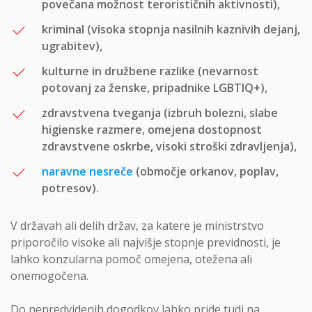
povečana možnost terorističnih aktivnosti),
kriminal (visoka stopnja nasilnih kaznivih dejanj,
ugrabitev),
kulturne in družbene razlike (nevarnost
potovanj za ženske, pripadnike LGBTIQ+),
zdravstvena tveganja (izbruh bolezni, slabe
higienske razmere, omejena dostopnost
zdravstvene oskrbe, visoki stroški zdravljenja),
naravne nesreče
(območje orkanov, poplav,
potresov).
V državah ali delih držav, za katere je ministrstvo
priporočilo visoke ali najvišje stopnje previdnosti, je
lahko konzularna pomoč omejena, otežena ali
onemogočena.
Do nepredvidenih dogodkov lahko pride tudi na