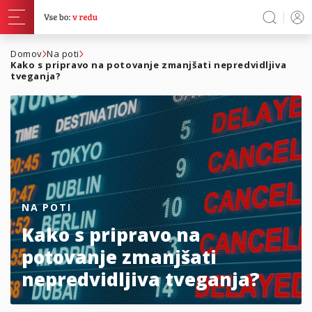
Domov
Na poti
Kako s pripravo na potovanje zmanjšati nepredvidljiva
tveganja?
NA POTI
Kako s pripravo na
potovanje zmanjšati
nepredvidljiva tveganja?