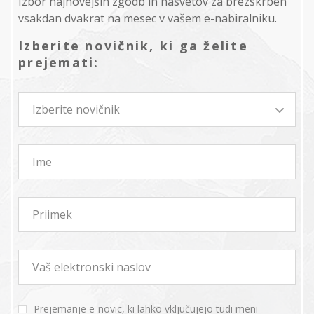
Izbor najnovejših zgodb in nasvetov za brezskrben
vsakdan dvakrat na mesec v vašem e-nabiralniku.
Izberite novičnik, ki ga želite
prejemati:
Izberite novičnik
Ime
Priimek
Vaš elektronski naslov
Prejemanje e-novic, ki lahko vključujejo tudi meni