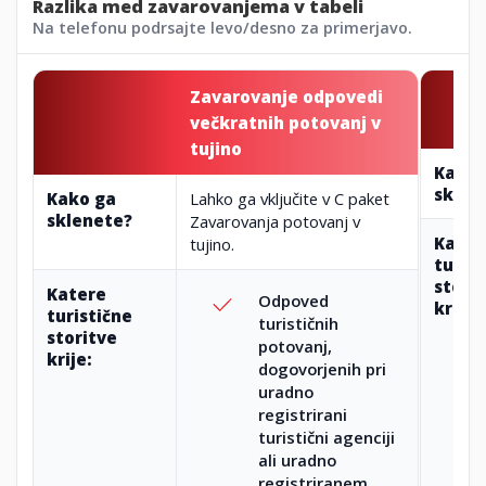
Razlika med zavarovanjema v tabeli
Na telefonu podrsajte levo/desno za primerjavo.
Zavarovanje odpovedi
večkratnih potovanj v
tujino
Kako 
sklen
Kako ga
Lahko ga vključite v C paket
sklenete?
Zavarovanja potovanj v
Kater
tujino.
turist
stori
Katere
Odpoved
krije:
turistične
turističnih
storitve
potovanj,
krije:
dogovorjenih pri
uradno
registrirani
turistični agenciji
ali uradno
registriranem