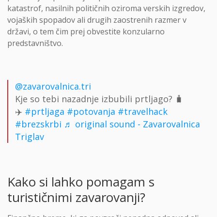
katastrof, nasilnih političnih oziroma verskih izgredov,
vojaških spopadov ali drugih zaostrenih razmer v
državi, o tem čim prej obvestite konzularno
predstavništvo.
@zavarovalnica.tri
Kje so tebi nazadnje izbubili prtljago? 🧳
✈️
#prtljaga
#potovanja
#travelhack
#brezskrbi
♬ original sound - Zavarovalnica
Triglav
Kako si lahko pomagam s
turističnimi zavarovanji?