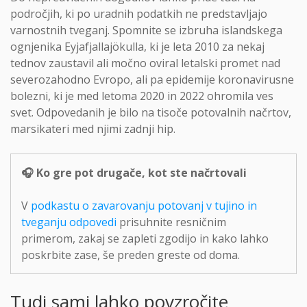
področjih, ki po uradnih podatkih ne predstavljajo
varnostnih tveganj. Spomnite se izbruha islandskega
ognjenika Eyjafjallajökulla, ki je leta 2010 za nekaj
tednov zaustavil ali močno oviral letalski promet nad
severozahodno Evropo, ali pa epidemije koronavirusne
bolezni, ki je med letoma 2020 in 2022 ohromila ves
svet. Odpovedanih je bilo na tisoče potovalnih načrtov,
marsikateri med njimi zadnji hip.
🎧 Ko gre pot drugače, kot ste načrtovali
V
podkastu o zavarovanju potovanj v tujino in
tveganju odpovedi
prisuhnite resničnim
primerom, zakaj se zapleti zgodijo in kako lahko
poskrbite zase, še preden greste od doma.
Tudi sami lahko povzročite