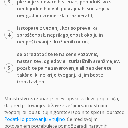
plezanje v nevarnih stenah, pohodništvo v
neobljudenih divjih pokrajinah, surfanje v
neugodnih vremenskih razmerah);
izstopate z vedenji, kot so prevelika
sproščenost, neprilagojenost okolju in
neupoštevanje družbenih norm;
se osredotočite le na cene vozovnic,
nastanitev, ogledov ali turističnih aranžmajev,
pozabite pa na zavarovanje ali pa sklenete
takšno, ki ne krije tveganj, ki jim boste
izpostavljeni.
Ministrstvo za zunanje in evropske zadeve priporoča,
da pred potovanji v države z večjimi varnostnimi
tveganji ali obiski tujih gorstev izpolnite spletni obrazec
Podatki o potovanju v tujino
. Če med svojim
potovanjem potrebujete pomoč zaradi naravnih