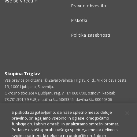
Vse bo v redu +
Pravno obvestilo
Piškotki
Politika zasebnosti
Skupina Triglav
Vse pravice pridržane. © Zavarovalnica Triglav, d. d., Miklošičeva cesta
19, 1000 Ljubljana, Slovenija.
Okrožno sodišče v Ljubljani, reg. vl. 1/10687/00, osnovni kapital:
73.701.391,79 EUR, matična št.: 5063345, davčna št.: 80040306
S piškotki zagotavljamo, da naše spletno mesto deluje
pravilno, prilagajamo vsebino in oglase, omogočamo
funkcije družabnih omrežij in analiziramo omrežni promet.
Podatke o vaši uporabi našega spletnega mesta delimo s
svojimi partnerji, ki delujejo na področjih družabnih