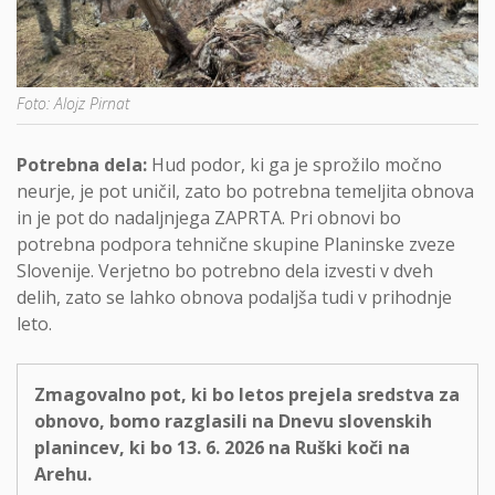
Foto: Alojz Pirnat
Potrebna dela:
Hud podor, ki ga je sprožilo močno
neurje, je pot uničil, zato bo potrebna temeljita obnova
in je pot do nadaljnjega ZAPRTA. Pri obnovi bo
potrebna podpora tehnične skupine Planinske zveze
Slovenije. Verjetno bo potrebno dela izvesti v dveh
delih, zato se lahko obnova podaljša tudi v prihodnje
leto.
Zmagovalno pot, ki bo letos prejela sredstva za
obnovo, bomo razglasili na Dnevu slovenskih
planincev, ki bo 13. 6. 2026 na Ruški koči na
Arehu.