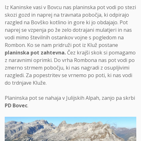
Iz Kaninske vasi v Bovcu nas planinska pot vodi po stezi
skozi gozd in naprej na travnata pobočja, ki odpirajo
razgled na Bovško kotlino in gore ki jo obdajajo. Pot
naprej se vzpenja po že zelo dotrajani mulatjeri in nas
vodi mimo številnih ostankov vojne s pogledom na
Rombon. Ko se nam pridruži pot iz Kluž postane
planinska pot zahtevna.
Čez krajši skok si pomagamo
z naravnimi oprimki. Do vrha Rombona nas pot vodi po
zmerno strmem pobočju, ki nas nagradi z osupljivimi
razgledi. Za popestritev se vrnemo po poti, ki nas vodi
do trdnjave Kluže.
Planinska pot se nahaja v Julijskih Alpah, zanjo pa skrbi
PD Bovec
.