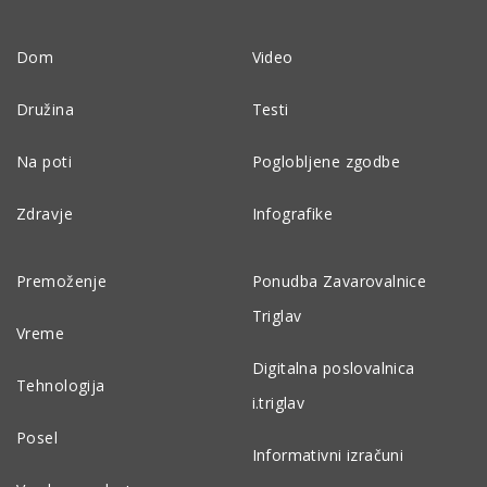
Dom
Video
Družina
Testi
Na poti
Poglobljene zgodbe
Zdravje
Infografike
Premoženje
Ponudba Zavarovalnice
Triglav
Vreme
Digitalna poslovalnica
Tehnologija
i.triglav
Posel
Informativni izračuni