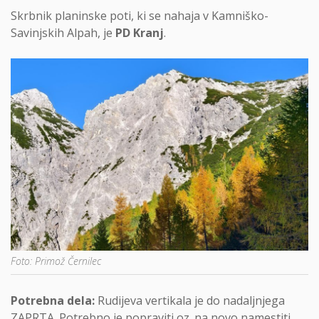
Skrbnik planinske poti, ki se nahaja v Kamniško-
Savinjskih Alpah, je
PD Kranj
.
Foto: Primož Černilec
Potrebna dela:
Rudijeva vertikala je do nadaljnjega
ZAPRTA. Potrebno je popraviti oz. na novo namestiti