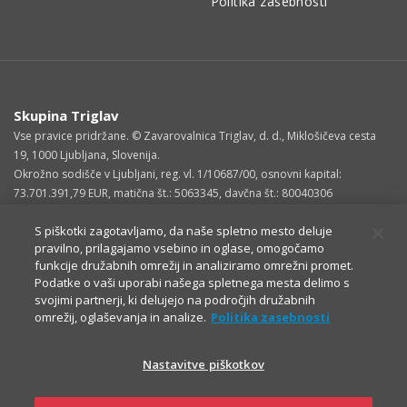
Politika zasebnosti
Skupina Triglav
Vse pravice pridržane. © Zavarovalnica Triglav, d. d., Miklošičeva cesta
19, 1000 Ljubljana, Slovenija.
Okrožno sodišče v Ljubljani, reg. vl. 1/10687/00, osnovni kapital:
73.701.391,79 EUR, matična št.: 5063345, davčna št.: 80040306
S piškotki zagotavljamo, da naše spletno mesto deluje
pravilno, prilagajamo vsebino in oglase, omogočamo
funkcije družabnih omrežij in analiziramo omrežni promet.
Podatke o vaši uporabi našega spletnega mesta delimo s
svojimi partnerji, ki delujejo na področjih družabnih
omrežij, oglaševanja in analize.
Politika zasebnosti
Nastavitve piškotkov
OSTALE STRANI