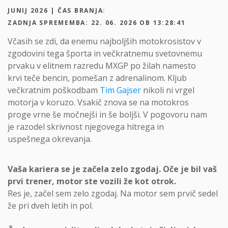
JUNIJ 2026 | ČAS BRANJA:
ZADNJA SPREMEMBA: 22. 06. 2026 OB 13:28:41
Včasih se zdi, da enemu najboljših motokrosistov v
zgodovini tega športa in večkratnemu svetovnemu
prvaku v elitnem razredu MXGP po žilah namesto
krvi teče bencin, pomešan z adrenalinom. Kljub
večkratnim poškodbam
Tim Gajser
nikoli ni vrgel
motorja v koruzo. Vsakič znova se na motokros
proge vrne še močnejši in še boljši. V pogovoru nam
je razodel skrivnost njegovega hitrega in
uspešnega okrevanja.
Vaša kariera se je začela zelo zgodaj. Oče je bil vaš
prvi trener, motor ste vozili že kot otrok.
Res je, začel sem zelo zgodaj. Na motor sem prvič sedel
že pri dveh letih in pol.