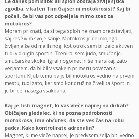
Če danes pomislite: ali sploh obstaja življenjska
zgodba, v kateri Tim Gajser ni motokrosist? Kaj bi
počeli, če bi vas pot odpeljala mimo stez za
motokros?
Moram priznati, da si tega sploh ne znam predstavljati,
saj res živim svoje sanje. Motokros je del mojega
življenja že od malih nog. Kot otrok sem bil zelo aktiven
tudi v drugih športih. Treniral sem judo, smučanje,
smučarske skoke, igral nogomet in še marsikaj, zato
verjamem, da bi bil v vsakem primeru povezan s
športom. Kljub temu pa je bil motokros vedno na prvem
mestu, tudi zato, ker smo kot družina živeli ta šport in
je bil del našega vsakdana.
Kaj je tisti magnet, ki vas vleče naprej na dirkah?
Običajen gledalec, ki ne pozna podrobnosti
motokrosa, ima občutek, da ste ves čas na robu
padca. Kako kontrolirate adrenalin?
Magnet, ki me vleče naprej, je predvsem želja biti vedno