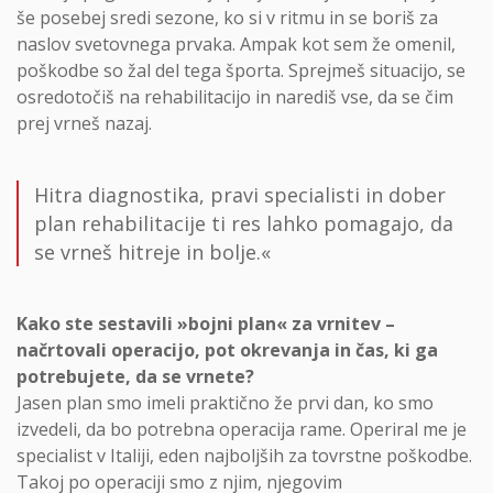
še posebej sredi sezone, ko si v ritmu in se boriš za
naslov svetovnega prvaka. Ampak kot sem že omenil,
poškodbe so žal del tega športa. Sprejmeš situacijo, se
osredotočiš na rehabilitacijo in narediš vse, da se čim
prej vrneš nazaj.
Hitra diagnostika, pravi specialisti in dober
plan rehabilitacije ti res lahko pomagajo, da
se vrneš hitreje in bolje.«
Kako ste sestavili »bojni plan« za vrnitev –
načrtovali operacijo, pot okrevanja in čas, ki ga
potrebujete, da se vrnete?
Jasen plan smo imeli praktično že prvi dan, ko smo
izvedeli, da bo potrebna operacija rame. Operiral me je
specialist v Italiji, eden najboljših za tovrstne poškodbe.
Takoj po operaciji smo z njim, njegovim