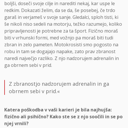
boljši, doseči svoje cilje in narediti nekaj, kar uspe le
redkim. Dokazati želim, da se da, še posebej, če trdo
garaš in verjameš v svoje sanje. Gledalci, sploh tisti, ki
še nikoli niso sedeli na motorju, težko razumejo, koliko
pripravljenosti je potrebne za ta šport. Fizično moraš
biti v vrhunski formi, med vožnjo pa moraš biti tudi
zbran in zelo pameten. Motokrosisti smo pogosto na
robu in tam se dogajajo napake, zato prav zbranost
naredi največjo razliko. Z njo nadzorujem adrenalin in
ga obrnem sebi v prid.
Z zbranostjo nadzorujem adrenalin in ga
obrnem sebi v prid.«
Katera poškodba v vaši karieri je bila najhujša:
fizično ali psihično? Kako ste se z njo soočili in se po
njej vrnili?