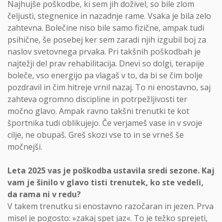
Najhujše poškodbe, ki sem jih doživel, so bile zlom
čeljusti, stegnenice in nazadnje rame. Vsaka je bila zelo
zahtevna. Bolečine niso bile samo fizične, ampak tudi
psihične, še posebej ker sem zaradi njih izgubil boj za
naslov svetovnega prvaka. Pri takšnih poškodbah je
najtežji del prav rehabilitacija. Dnevi so dolgi, terapije
boleče, vso energijo pa vlagaš v to, da bi se čim bolje
pozdravil in čim hitreje vrnil nazaj. To ni enostavno, saj
zahteva ogromno discipline in potrpežljivosti ter
močno glavo. Ampak ravno takšni trenutki te kot
športnika tudi oblikujejo. Če verjameš vase in v svoje
cilje, ne obupaš. Greš skozi vse to in se vrneš še
močnejši.
Leta 2025 vas je poškodba ustavila sredi sezone. Kaj
vam je šinilo v glavo tisti trenutek, ko ste vedeli,
da rama ni v redu?
V takem trenutku si enostavno razočaran in jezen. Prva
misel je pogosto: »zakaj spet jaz«. To je težko sprejeti,