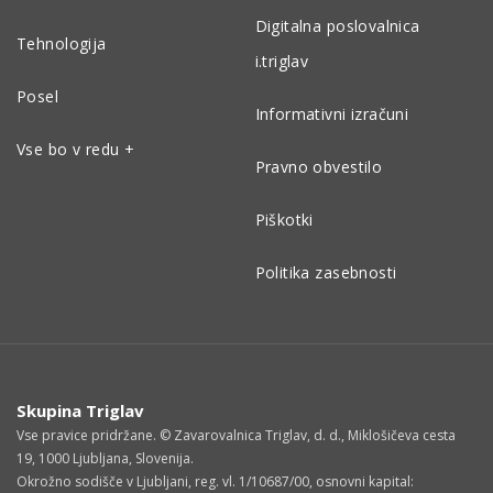
Digitalna poslovalnica
Tehnologija
i.triglav
Posel
Informativni izračuni
Vse bo v redu +
Pravno obvestilo
Piškotki
Politika zasebnosti
Skupina Triglav
Vse pravice pridržane. © Zavarovalnica Triglav, d. d., Miklošičeva cesta
19, 1000 Ljubljana, Slovenija.
Okrožno sodišče v Ljubljani, reg. vl. 1/10687/00, osnovni kapital: