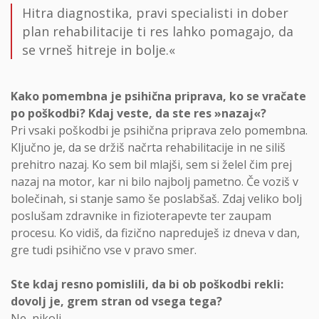
Hitra diagnostika, pravi specialisti in dober
plan rehabilitacije ti res lahko pomagajo, da
se vrneš hitreje in bolje.«
Kako pomembna je psihična priprava, ko se vračate
po poškodbi? Kdaj veste, da ste res »nazaj«?
Pri vsaki poškodbi je psihična priprava zelo pomembna.
Ključno je, da se držiš načrta rehabilitacije in ne siliš
prehitro nazaj. Ko sem bil mlajši, sem si želel čim prej
nazaj na motor, kar ni bilo najbolj pametno. Če voziš v
bolečinah, si stanje samo še poslabšaš. Zdaj veliko bolj
poslušam zdravnike in fizioterapevte ter zaupam
procesu. Ko vidiš, da fizično napreduješ iz dneva v dan,
gre tudi psihično vse v pravo smer.
Ste kdaj resno pomislili, da bi ob poškodbi rekli:
dovolj je, grem stran od vsega tega?
Ne, nikoli.