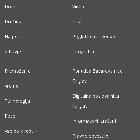
Dom
Video
Družina
Testi
Na poti
Poglobljene zgodbe
Zdravje
Infografike
Premoženje
Ponudba Zavarovalnice
Triglav
Vreme
Digitalna poslovalnica
Tehnologija
i.triglav
Posel
Informativni izračuni
Vse bo v redu +
Pravno obvestilo