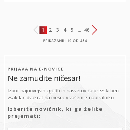
1
2
3
4
5
...
46
PRIKAZANIH
10
OD
454
PRIJAVA NA E-NOVICE
Ne zamudite ničesar!
Izbor najnovejših zgodb in nasvetov za brezskrben
vsakdan dvakrat na mesec v vašem e-nabiralniku.
Izberite novičnik, ki ga želite
prejemati: