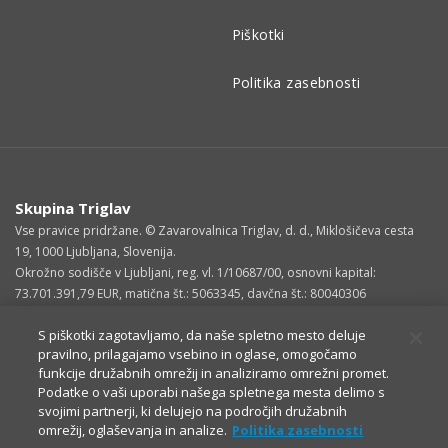
Piškotki
Politika zasebnosti
Skupina Triglav
Vse pravice pridržane. © Zavarovalnica Triglav, d. d., Miklošičeva cesta
19, 1000 Ljubljana, Slovenija.
Okrožno sodišče v Ljubljani, reg. vl. 1/10687/00, osnovni kapital:
73.701.391,79 EUR, matična št.: 5063345, davčna št.: 80040306
S piškotki zagotavljamo, da naše spletno mesto deluje
pravilno, prilagajamo vsebino in oglase, omogočamo
funkcije družabnih omrežij in analiziramo omrežni promet.
Podatke o vaši uporabi našega spletnega mesta delimo s
svojimi partnerji, ki delujejo na področjih družabnih
omrežij, oglaševanja in analize.
Politika zasebnosti