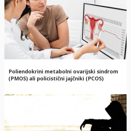
Poliendokrini metabolni ovarijski sindrom
(PMOS) ali policistični jajčniki (PCOS)