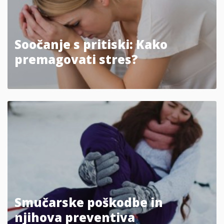
Soočanje s pritiski: Kako
premagovati stres?
Smučarske poškodbe in
njihova preventiva