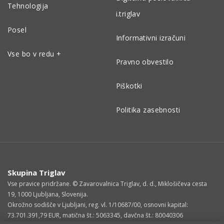
Tehnologija
i.triglav
Posel
Informativni izračuni
Vse bo v redu +
Pravno obvestilo
Piškotki
Politika zasebnosti
Skupina Triglav
Vse pravice pridržane. © Zavarovalnica Triglav, d. d., Miklošičeva cesta
19, 1000 Ljubljana, Slovenija.
Okrožno sodišče v Ljubljani, reg. vl. 1/10687/00, osnovni kapital:
73.701.391,79 EUR, matična št.: 5063345, davčna št.: 80040306