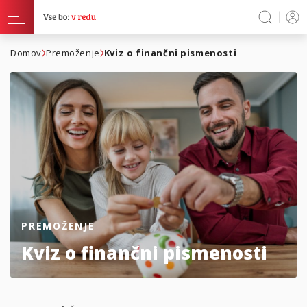
Domov
Premoženje
Kviz o finančni pismenosti
PREMOŽENJE
Kviz o finančni pismenosti