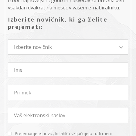
Izbor najnovejših zgodb in nasvetov za brezskrben
vsakdan dvakrat na mesec v vašem e-nabiralniku.
Izberite novičnik, ki ga želite
prejemati:
Izberite novičnik
Ime
Priimek
Vaš elektronski naslov
Prejemanje e-novic, ki lahko vključujejo tudi meni