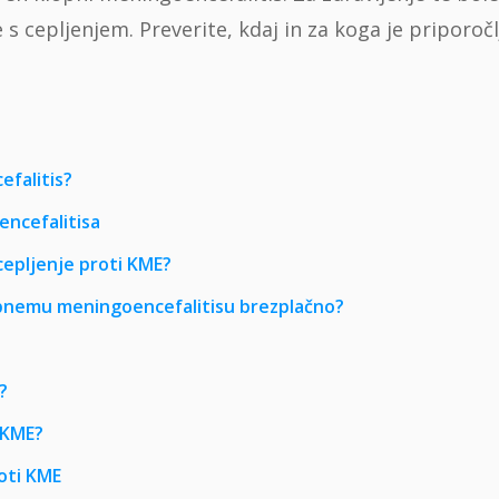
s cepljenjem. Preverite, kdaj in za koga je priporočl
efalitis?
ncefalitisa
 cepljenje proti KME?
lopnemu meningoencefalitisu brezplačno?
?
 KME?
roti KME