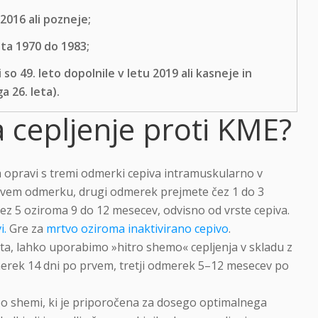
2016 ali pozneje;
eta 1970 do 1983;
o 49. leto dopolnile v letu 2019 ali kasneje in
 26. leta).
 cepljenje proti KME?
 opravi s tremi odmerki cepiva intramuskularno v
 prvem odmerku, drugi odmerek prejmete čez 1 do 3
ez 5 oziroma 9 do 12 mesecev, odvisno od vrste cepiva.
i.
Gre za
mrtvo oziroma inaktivirano cepivo
.
ita, lahko uporabimo »hitro shemo« cepljenja v skladu z
dmerek 14 dni po prvem, tretji odmerek 5–12 mesecev po
o shemi, ki je priporočena za dosego optimalnega