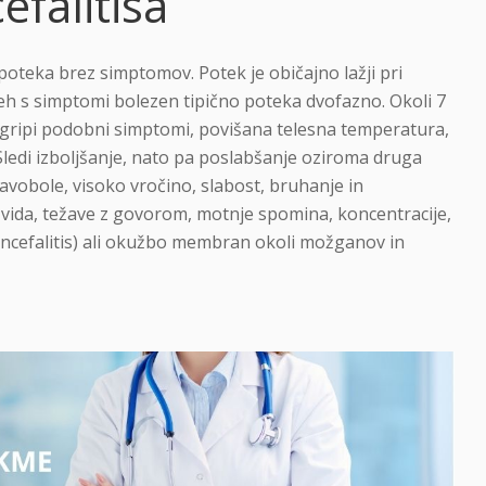
falitisa
 poteka brez simptomov. Potek je običajno lažji pri
udeh s simptomi bolezen tipično poteka dvofazno. Okoli 7
o gripi podobni simptomi, povišana telesna temperatura,
 Sledi izboljšanje, nato pa poslabšanje oziroma druga
lavobole, visoko vročino, slabost, bruhanje in
ida, težave z govorom, motnje spomina, koncentracije,
ncefalitis) ali okužbo membran okoli možganov in