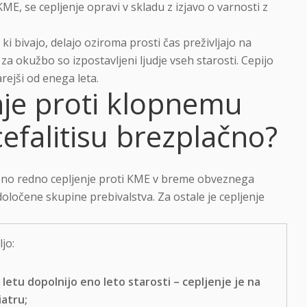
ME, se cepljenje opravi v skladu z izjavo o varnosti z
i bivajo, delajo oziroma prosti čas preživljajo na
 okužbo so izpostavljeni ljudje vseh starosti. Cepijo
arejši od enega leta.
enje proti klopnemu
falitisu brezplačno?
edeno redno cepljenje proti KME v breme obveznega
ločene skupine prebivalstva. Za ostale je cepljenje
jo:
letu dopolnijo eno leto starosti – cepljenje je na
iatru;