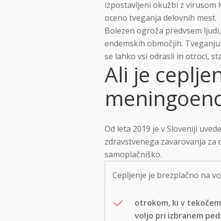
izpostavljeni okužbi z virusom K
oceno tveganja delovnih mest.
Bolezen ogroža predvsem ljudi, k
endemskih območjih. Tveganju za
se lahko vsi odrasli in otroci, st
Ali je ceplj
meningoence
Od leta 2019 je v Sloveniji uv
zdravstvenega zavarovanja za do
samoplačniško.
Cepljenje je brezplačno na vol
otrokom, ki v tekočem 
voljo pri izbranem ped