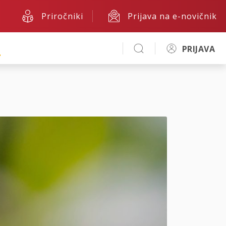
Priročniki
Prijava na e-novičnik
A
PRIJAVA