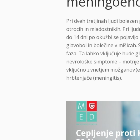
meningoence
Pri dveh tretjinah ljudi bolezen
otrocih in mladostnikih. Pri lj
do 14 dni po okužbi se pojavij
glavobol in bolečine v mišicah.
faza. Ta lahko vključuje hude g
nevrološke simptome – motnje v
vključno z vnetjem možganov (e
hrbtenjače (meningitis).