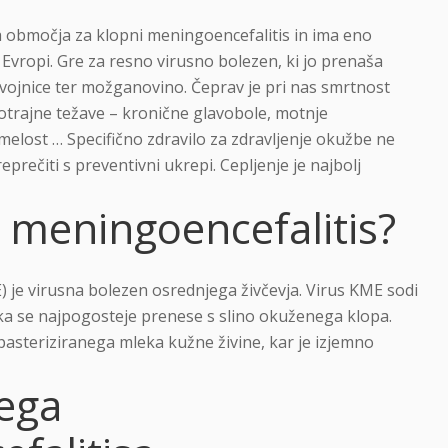
 območja za klopni meningoencefalitis in ima eno
v Evropi. Gre za resno virusno bolezen, ki jo prenaša
ojnice ter možganovino. Čeprav je pri nas smrtnost
gotrajne težave – kronične glavobole, motnje
elost … Specifično zdravilo za zdravljenje okužbe ne
eprečiti s preventivni ukrepi. Cepljenje je najbolj
i meningoencefalitis?
 je virusna bolezen osrednjega živčevja. Virus KME sodi
eka se najpogosteje prenese s slino okuženega klopa.
asteriziranega mleka kužne živine, kar je izjemno
ega