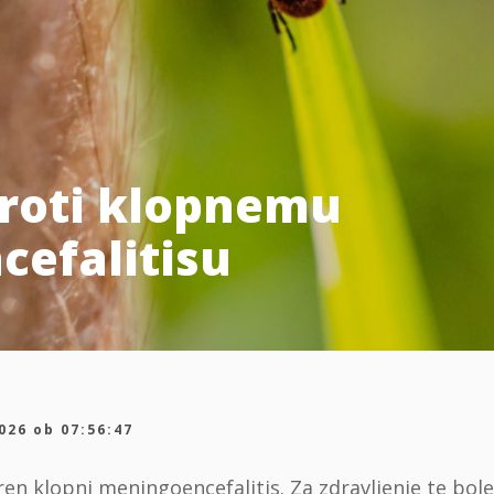
proti klopnemu
efalitisu
026 ob 07:56:47
en klopni meningoencefalitis. Za zdravljenje te bolez