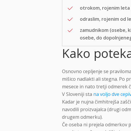
otrokom, rojenim leta 
odraslim, rojenim od l
zamudnikom (osebe, ki s
osebe, do dopolnjenega
Kako poteka
Osnovno cepljenje se praviloma
mišico nadlakti ali stegna. Po
mesece in nato tretji odmerek č
V Sloveniji sta
na voljo dve cepiv
Kadar je nujna čimhitrejša zašč
navodili proizvajalca (drugi o
drugem odmerku).
Če oseba ni prejela odmerkov p