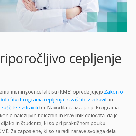
riporočljivo cepljenje
opnemu meningoencefalitisu (KME) opredeljujejo
Zakon o
določitvi Programa cepljenja in zaščite z zdravili
in
zaščite z zdravili
ter Navodila za izvajanje Programa
akon o nalezljivih boleznih in Pravilnik določata, da je
dijake in študente, ki so pri praktičnem pouku
KME. Za zaposlene, ki so zaradi narave svojega dela