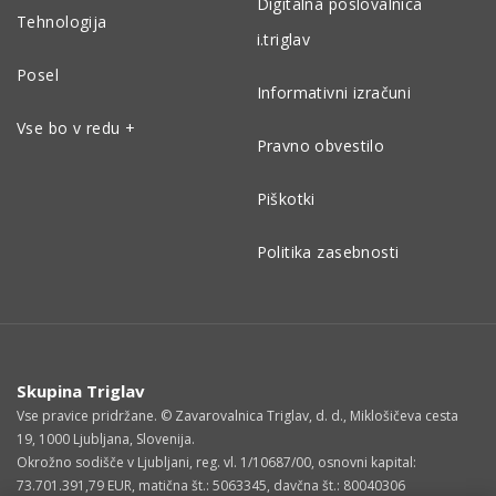
Digitalna poslovalnica
Tehnologija
i.triglav
Posel
Informativni izračuni
Vse bo v redu +
Pravno obvestilo
Piškotki
Politika zasebnosti
Skupina Triglav
Vse pravice pridržane. © Zavarovalnica Triglav, d. d., Miklošičeva cesta
19, 1000 Ljubljana, Slovenija.
Okrožno sodišče v Ljubljani, reg. vl. 1/10687/00, osnovni kapital:
73.701.391,79 EUR, matična št.: 5063345, davčna št.: 80040306