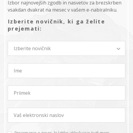
Izbor najnovejših zgodb in nasvetov za brezskrben
vsakdan dvakrat na mesec v vašem e-nabiralniku.
Izberite novičnik, ki ga želite
prejemati:
Izberite novičnik
Ime
Priimek
Vaš elektronski naslov
Prejemanje e-novic, ki lahko vključujejo tudi meni