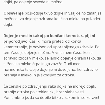
dojki, pa dojenje seveda ni možno.
Obsevanje
poškoduje tkivo dojke in vsaj delno zmanjša
možnost za dojenje oziroma količino mleka na prizadeti
dojki.
Dojenje med in takoj po končani kemoterapiji ni
priporočljivo.
Čas, ki mora preteči od konca
kemoterapije, je odvisen od uporabljenega zdravila. Po
tem času je dojenje možno. V vmesnem času, ko se
zdravilo izloča v mleko, se lahko dojenje ohrani tako, da
si ženska mleko črpa in ga zavrže. Tudi med
hormonsko terapijo dojenje ni dovoljeno, ker zdravilo
prehaja v mleko in je škodljivo za otroka.
Če ženske po zdravljenju raka dojke ne morejo dojiti,
hranijo otroka po steklenički, brez slabe vesti.
Pomembno je, da so dobile bitko z rakom in so zdrave!