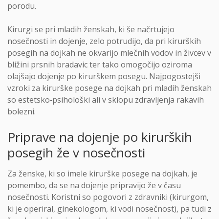
porodu.
Kirurgi se pri mladih ženskah, ki še načrtujejo
nosečnosti in dojenje, zelo potrudijo, da pri kirurških
posegih na dojkah ne okvarijo mlečnih vodov in živcev v
bližini prsnih bradavic ter tako omogočijo oziroma
olajšajo dojenje po kirurškem posegu. Najpogostejši
vzroki za kirurške posege na dojkah pri mladih ženskah
so estetsko‑psihološki ali v sklopu zdravljenja rakavih
bolezni.
Priprave na dojenje po kirurških
posegih že v nosečnosti
Za ženske, ki so imele kirurške posege na dojkah, je
pomembo, da se na dojenje pripravijo že v času
nosečnosti. Koristni so pogovori z zdravniki (kirurgom,
ki je operiral, ginekologom, ki vodi nosečnost), pa tudi z