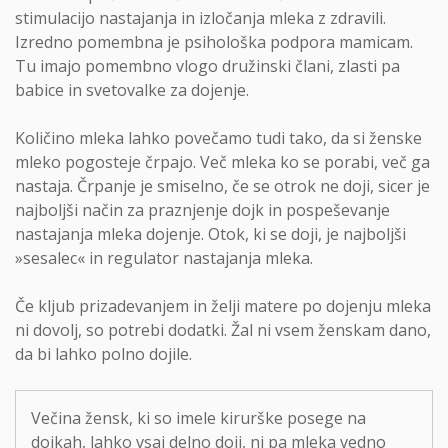
stimulacijo nastajanja in izločanja mleka z zdravili.
Izredno pomembna je psihološka podpora mamicam.
Tu imajo pomembno vlogo družinski člani, zlasti pa
babice in svetovalke za dojenje.
Količino mleka lahko povečamo tudi tako, da si ženske
mleko pogosteje črpajo. Več mleka ko se porabi, več ga
nastaja. Črpanje je smiselno, če se otrok ne doji, sicer je
najboljši način za praznjenje dojk in pospeševanje
nastajanja mleka dojenje. Otok, ki se doji, je najboljši
»sesalec« in regulator nastajanja mleka.
Če kljub prizadevanjem in želji matere po dojenju mleka
ni dovolj, so potrebi dodatki. Žal ni vsem ženskam dano,
da bi lahko polno dojile.
Večina žensk, ki so imele kirurške posege na
dojkah, lahko vsaj delno doji, ni pa mleka vedno