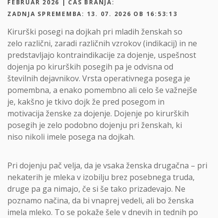
FEBRUAR 2026 | ČAS BRANJA:
ZADNJA SPREMEMBA: 13. 07. 2026 OB 16:53:13
Kirurški posegi na dojkah pri mladih ženskah so
zelo različni, zaradi različnih vzrokov (indikacij) in ne
predstavljajo kontraindikacije za dojenje, uspešnost
dojenja po kirurških posegih pa je odvisna od
številnih dejavnikov. Vrsta operativnega posega je
pomembna, a enako pomembno ali celo še važnejše
je, kakšno je tkivo dojk že pred posegom in
motivacija ženske za dojenje. Dojenje po kirurških
posegih je zelo podobno dojenju pri ženskah, ki
niso nikoli imele posega na dojkah.
Pri dojenju pač velja, da je vsaka ženska drugačna – pri
nekaterih je mleka v izobilju brez posebnega truda,
druge pa ga nimajo, če si še tako prizadevajo. Ne
poznamo načina, da bi vnaprej vedeli, ali bo ženska
imela mleko. To se pokaže šele v dnevih in tednih po