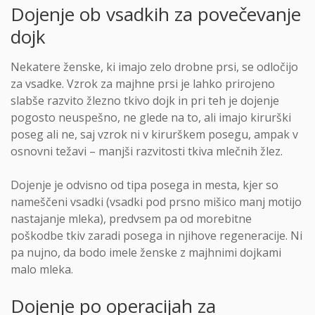
Dojenje ob vsadkih za povečevanje
dojk
Nekatere ženske, ki imajo zelo drobne prsi, se odločijo
za vsadke. Vzrok za majhne prsi je lahko prirojeno
slabše razvito žlezno tkivo dojk in pri teh je dojenje
pogosto neuspešno, ne glede na to, ali imajo kirurški
poseg ali ne, saj vzrok ni v kirurškem posegu, ampak v
osnovni težavi – manjši razvitosti tkiva mlečnih žlez.
Dojenje je odvisno od tipa posega in mesta, kjer so
nameščeni vsadki (vsadki pod prsno mišico manj motijo
nastajanje mleka), predvsem pa od morebitne
poškodbe tkiv zaradi posega in njihove regeneracije. Ni
pa nujno, da bodo imele ženske z majhnimi dojkami
malo mleka.
Dojenje po operacijah za