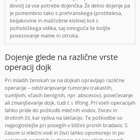
dovolj za vse potrebe dojenčka. Že delno dojenje pa
je pomembno tako s prehranskega (protitelesa,
beljakovine in maščobne kisline) kot s
psihološkega vidika, saj omogoča še boljše
povezovanje mame in otroka.
Dojenje glede na različne vrste
operacij dojk
Pri mladih ženskah se na dojkah opravljajo različne
operacije – odstranjevanje tumorjev (rakastih,
sumljivih, včasih benignih, npr. abscesov), povečevanje
ali zmanjševanje dojk, tudi t. i. lifting. Pri vseh operacijah
lahko pride do poškodb mlečnih vodov, živcev in
drobnih žil, kar vpliva na laktacijo. Te poškodbe so
najpogostejše pri posegih v bližini prsnih bradavic. S
časom si mlečni vodi in živci lahko opomorejo in po