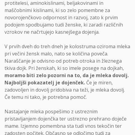
protitelesi, aminokislinami, beljakovinami in
maščobnimi kislinami, ki so zelo pomembne za
novorojenčkovo odpornost in razvoj, zato k prvim
podojem spodbujamo tudi ženske, ki zaradi različnih
vzrokov ne načrtujejo kasnejšega dojenja.
V prvih dveh do treh dneh je kolostruma oziroma mleka
pri večini žensk malo, nato se količina poveča.
Naraščanje je odvisno od potreb otroka in žleznega
tkiva dojk. Pri ženskah, ki so imele posege na dojkah,
moramo biti zelo pozorni na to, da je mleka dovolj.
Najboljši pokazatelj je dojenček.
Če je miren,
zadovoljen in dovolj pridobiva na teži, je mleka dovolj.
Če temu ni tako, je potrebna pomoč.
Nastajanje mleka pospešimo z ustreznim
pristavljanjem dojenčka ter ustrezno prehrano doječe
mame. Izjemno pomembna sta tudi vnos tekočin ter
zadosten počitek. Občasno se odločimo tudi za