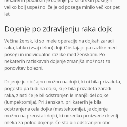
nekaterih podatkih je dojenje po kirurških posegih
veliko bolj uspešno, če je od posega minilo več kot pet
let.
Dojenje po zdravljenju raka dojk
Večina žensk, ki so imele operacije na dojkah zaradi
raka, lahko (vsaj delno) doji. Obstajajo pa razlike med
posegi in individualne razlike med ženskami. Po
nekaterih raziskavah dojenje zmanjša možnost za
ponovitev bolezni.
Dojenje je običajno možno na dojki, ki ni bila prizadeta,
pogosto pa tudi na dojki, ki je bila prizadeta zaradi
raka, zlasti če je bil odstranjen le manjši del dojke
(lumpektomija). Pri ženskah, pri katerih je bila
odstranjena cela dojka (mastektomija), je dojenje
možno na preostali dojki, ki neredko proizvede dovolj
mleka za polno dojenje. Če sta bili odstranjeni obe