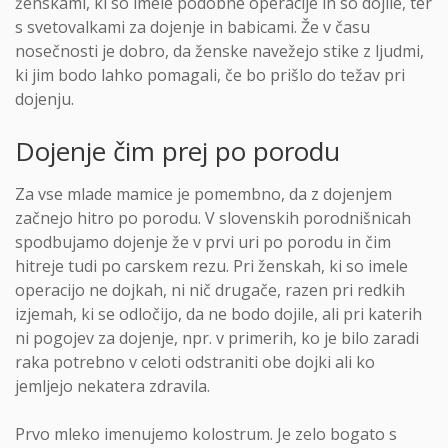
ženskami, ki so imele podobne operacije in so dojile, ter
s svetovalkami za dojenje in babicami. Že v času
nosečnosti je dobro, da ženske navežejo stike z ljudmi,
ki jim bodo lahko pomagali, če bo prišlo do težav pri
dojenju.
Dojenje čim prej po porodu
Za vse mlade mamice je pomembno, da z dojenjem
začnejo hitro po porodu. V slovenskih porodnišnicah
spodbujamo dojenje že v prvi uri po porodu in čim
hitreje tudi po carskem rezu. Pri ženskah, ki so imele
operacijo ne dojkah, ni nič drugače, razen pri redkih
izjemah, ki se odločijo, da ne bodo dojile, ali pri katerih
ni pogojev za dojenje, npr. v primerih, ko je bilo zaradi
raka potrebno v celoti odstraniti obe dojki ali ko
jemljejo nekatera zdravila.
Prvo mleko imenujemo kolostrum. Je zelo bogato s