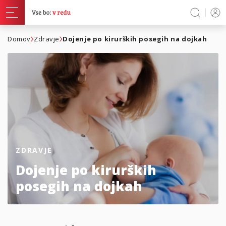
Domov
Zdravje
Dojenje po kirurških posegih na dojkah
ZDRAVJE
Dojenje po kirurških
posegih na dojkah