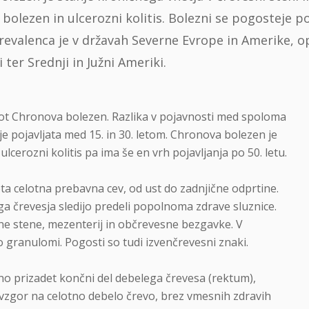
 bolezen in ulcerozni kolitis. Bolezni se pogosteje po
prevalenca je v državah Severne Evrope in Amerike,
 ter Srednji in Južni Ameriki.
 kot Chronova bolezen. Razlika v pojavnosti med spoloma
je pojavljata med 15. in 30. letom. Chronova bolezen je
ulcerozni kolitis pa ima še en vrh pojavljanja po 50. letu.
ta celotna prebavna cev, od ust do zadnjične odprtine.
črevesja sledijo predeli popolnoma zdrave sluznice.
sne stene, mezenterij in občrevesne bezgavke. V
 granulomi. Pogosti so tudi izvenčrevesni znaki.
no prizadet končni del debelega črevesa (rektum),
avzgor na celotno debelo črevo, brez vmesnih zdravih