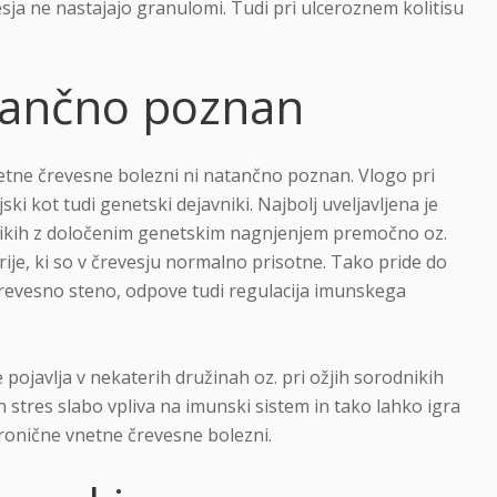
sja ne nastajajo granulomi. Tudi pri ulceroznem kolitisu
tančno poznan
tne črevesne bolezni ni natančno poznan. Vlogo pri
ski kot tudi genetski dejavniki. Najbolj uveljavljena je
ikih z določenim genetskim nagnjenjem premočno oz.
je, ki so v črevesju normalno prisotne. Tako pride do
črevesno steno, odpove tudi regulacija imunskega
ojavlja v nekaterih družinah oz. pri ožjih sorodnikih
 stres slabo vpliva na imunski sistem in tako lahko igra
onične vnetne črevesne bolezni.