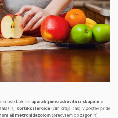
resnosti bolezni
uporabljamo zdravila iz skupine 5-
salazin),
kortikosteroide
(čim krajši čas), v poštev pride
cinom
ali
metronidazolom
(predvsem ob zagonih).