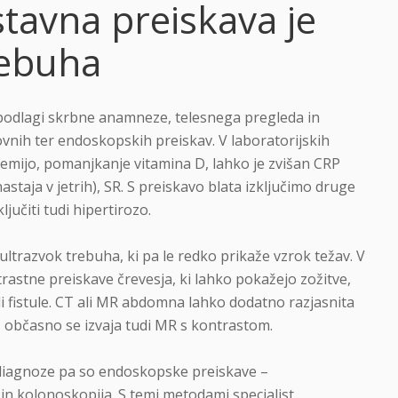
stavna preiskava je
rebuha
odlagi skrbne anamneze, telesnega pregleda in
kovnih ter endoskopskih preiskav. V laboratorijskih
emijo, pomanjkanje vitamina D, lahko je zvišan CRP
astaja v jetrih), SR. S preiskavo blata izključimo druge
jučiti tudi hipertirozo.
ultrazvok trebuha, ki pa le redko prikaže vzrok težav. V
astne preiskave črevesja, ki lahko pokažejo zožitve,
i fistule. CT ali MR abdomna lahko dodatno razjasnita
, občasno se izvaja tudi MR s kontrastom.
u diagnoze pa so endoskopske preiskave –
n kolonoskopija. S temi metodami specialist