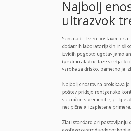
Najbolj eno
ultrazvok t
Sum na bolezen postavimo na p
dodatnih laboratorijskih in sli
izvidih pogosto ugotavljamo an
(protein akutne faze vnetja, ki n
vzroke za drisko, pametno je izkl
Najbolj enostavna preiskava je 
poštev pridejo rentgenske kontr
sluznične spremembe, polipe al
netipične ali zapletene primere
Zlati standard pri postavljanj
ezofagogastroduodenoskopija i