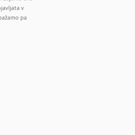
javljata v
 opažamo pa