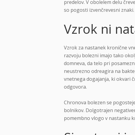
predelov. V obolelem delu čreve
so pogosti izvenčrevesni znaki.
Vzrok ni na
Vzrok za nastanek kronične vne
razvoju bolezni imajo tako okolj
domneva, da telo pri posamezn
neustrezno odreagira na bakteri
vnetnega dogajanja, ki okvari 
odgovora.
Chronova bolezen se pogosteje p
bolnikov. Dolgotrajen negativen
pomembno vlogo v nastanku kr