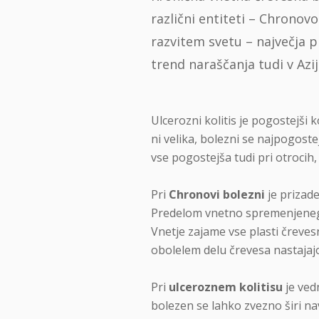
različni entiteti – Chronovo
razvitem svetu – največja 
trend naraščanja tudi v Aziji
Ulcerozni kolitis je pogostejši
ni velika, bolezni se najpogoste
vse pogostejša tudi pri otrocih, 
Pri
Chronovi bolezni
je prizade
Predelom vnetno spremenjenega 
Vnetje zajame vse plasti čreve
obolelem delu črevesa nastajajo
Pri
ulceroznem kolitisu
je ved
bolezen se lahko zvezno širi n