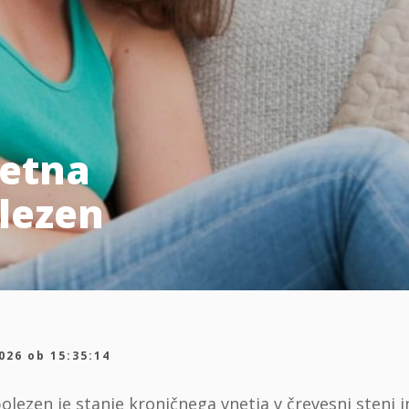
netna
lezen
026 ob 15:35:14
lezen je stanje kroničnega vnetja v črevesni steni 