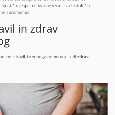
njost črevesja in odvzame vzorce za histološko
čilne spremembe.
vil in zdrav
log
anjem zdravil, izrednega pomena je tudi
zdrav