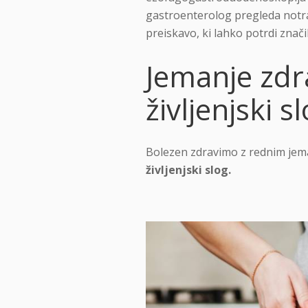
gastroenterolog pregleda notra
preiskavo, ki lahko potrdi zna
Jemanje zdra
življenjski s
Bolezen zdravimo z rednim jem
življenjski slog.