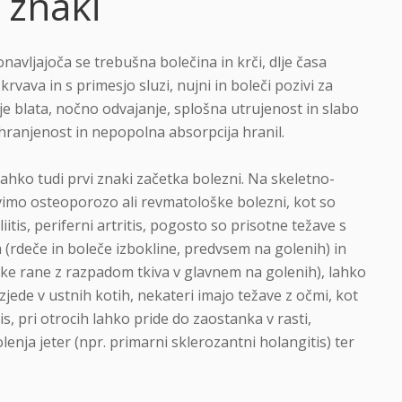
 znaki
navljajoča se trebušna bolečina in krči, dlje časa
 krvava in s primesjo sluzi, nujni in boleči pozivi za
je blata, nočno odvajanje, splošna utrujenost in slabo
hranjenost in nepopolna absorpcija hranil.
lahko tudi prvi znaki začetka bolezni. Na skeletno-
imo osteoporozo ali revmatološke bolezni, kot so
liitis, periferni artritis, pogosto so prisotne težave s
(rdeče in boleče izbokline, predvsem na golenih) in
 rane z razpadom tkiva v glavnem na golenih), lahko
azjede v ustnih kotih, nekateri imajo težave z očmi, kot
is, pri otrocih lahko pride do zaostanka v rasti,
lenja jeter (npr. primarni sklerozantni holangitis) ter