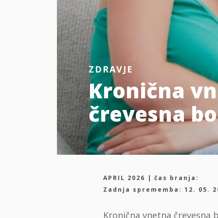
ZDRAVJE
Kronična v
črevesna bo
APRIL 2026 | čas branja:
Zadnja sprememba: 12. 05. 2
Kronična vnetna črevesna bo