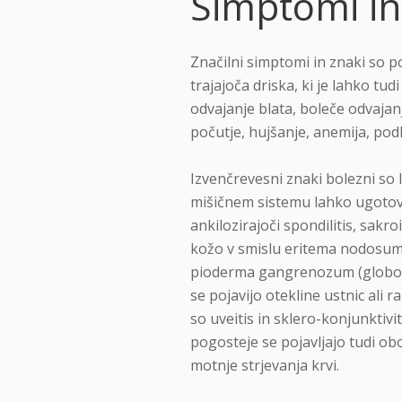
Simptomi in
Značilni simptomi in znaki so po
trajajoča driska, ki je lahko tudi
odvajanje blata, boleče odvajan
počutje, hujšanje, anemija, pod
Izvenčrevesni znaki bolezni so 
mišičnem sistemu lahko ugotov
ankilozirajoči spondilitis, sakroi
kožo v smislu eritema nodosum 
pioderma gangrenozum (globoke
se pojavijo otekline ustnic ali r
so uveitis in sklero-konjunktivit
pogosteje se pojavljajo tudi obo
motnje strjevanja krvi.