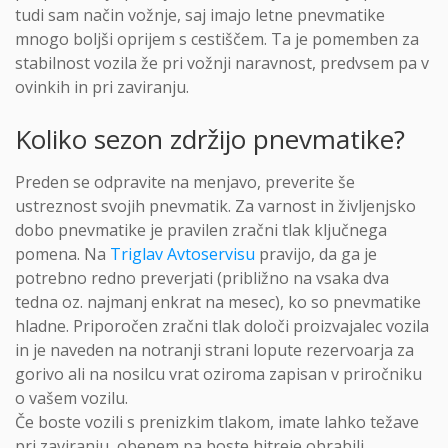
tudi sam način vožnje, saj imajo letne pnevmatike
mnogo boljši oprijem s cestiščem. Ta je pomemben za
stabilnost vozila že pri vožnji naravnost, predvsem pa v
ovinkih in pri zaviranju.
Koliko sezon zdržijo pnevmatike?
Preden se odpravite na menjavo, preverite še
ustreznost svojih pnevmatik. Za varnost in življenjsko
dobo pnevmatike je pravilen zračni tlak ključnega
pomena. Na
Triglav Avtoservisu
pravijo, da ga je
potrebno redno preverjati (približno na vsaka dva
tedna oz. najmanj enkrat na mesec), ko so pnevmatike
hladne. Priporočen zračni tlak določi proizvajalec vozila
in je naveden na notranji strani lopute rezervoarja za
gorivo ali na nosilcu vrat oziroma zapisan v priročniku
o vašem vozilu.
Če boste vozili s prenizkim tlakom, imate lahko težave
pri zaviranju, obenem pa boste hitreje obrabili