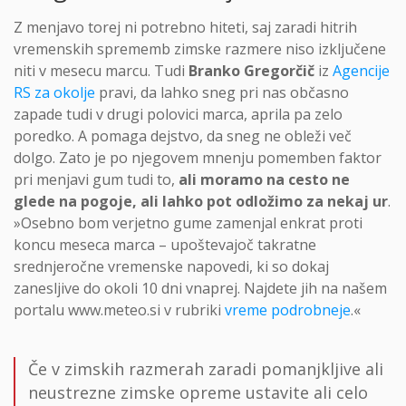
Z menjavo torej ni potrebno hiteti, saj zaradi hitrih
vremenskih sprememb zimske razmere niso izključene
niti v mesecu marcu. Tudi
Branko Gregorčič
iz
Agencije
RS za okolje
pravi, da lahko sneg pri nas občasno
zapade tudi v drugi polovici marca, aprila pa zelo
poredko. A pomaga dejstvo, da sneg ne obleži več
dolgo. Zato je po njegovem mnenju pomemben faktor
pri menjavi gum tudi to,
ali moramo na cesto ne
glede na pogoje, ali lahko pot odložimo za nekaj ur
.
»Osebno bom verjetno gume zamenjal enkrat proti
koncu meseca marca – upoštevajoč takratne
srednjeročne vremenske napovedi, ki so dokaj
zanesljive do okoli 10 dni vnaprej. Najdete jih na našem
portalu www.meteo.si v rubriki
vreme podrobneje
.«
Če v zimskih razmerah zaradi pomanjkljive ali
neustrezne zimske opreme ustavite ali celo