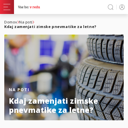
Domov
Na poti
Kdaj zamenjati zimske pnevmatike za letne?
NA POTI
Kdaj zamenjati zimske
pnevmatike za letne?