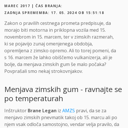
MAREC 2017 | ČAS BRANJA:
ZADNJA SPREMEMBA: 17. 05. 2024 OB 15:51:18
Zakon o pravilih cestnega prometa predpisuje, da
morajo biti motorna in priklopna vozila med 15.
novembrom in 15. marcem, ter v zimskih razmerah,
ki se pojavijo zunaj omenjenega obdobja,
opremljena z zimsko opremo. Ali to torej pomeni, da
s 16. marcem že lahko obiščemo vulkanizerja, ali je
bolje, da menjava zimskih gum še malo počaka?
Povprašali smo nekaj strokovnjakov.
Menjava zimskih gum - ravnajte se
po temperaturah
Inštruktor
Brane Legan
iz
AMZS
pravi, da se za
menjavo zimskih pnevmatik takoj ob 15. marcu ali po
njem vsak odloča samostojno, vendar velja pravilo, da