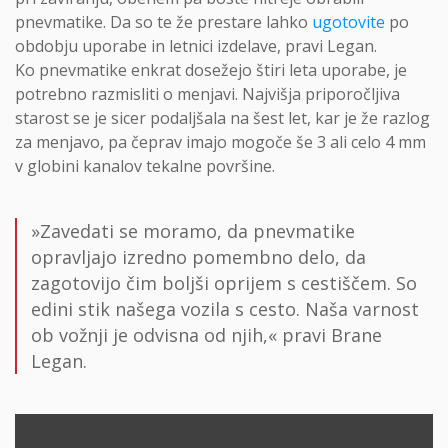
pnevmatike. Da so te že prestare lahko
ugotovite
po
obdobju uporabe in letnici izdelave, pravi Legan.
Ko pnevmatike enkrat dosežejo štiri leta uporabe, je
potrebno razmisliti o menjavi. Najvišja priporočljiva
starost se je sicer podaljšala na šest let, kar je že razlog
za menjavo, pa čeprav imajo mogoče še 3 ali celo 4 mm
v globini kanalov tekalne površine.
»Zavedati se moramo, da pnevmatike
opravljajo izredno pomembno delo, da
zagotovijo čim boljši oprijem s cestiščem. So
edini stik našega vozila s cesto. Naša varnost
ob vožnji je odvisna od njih,« pravi Brane
Legan.