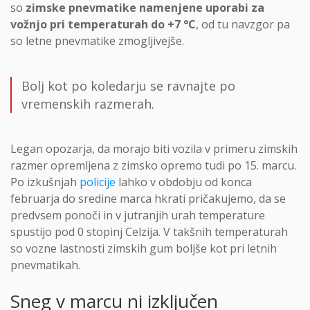
so
zimske pnevmatike namenjene uporabi za
vožnjo pri temperaturah do +7 °C
, od tu navzgor pa
so letne pnevmatike zmogljivejše.
Bolj kot po koledarju se ravnajte po
vremenskih razmerah.
Legan opozarja, da morajo biti vozila v primeru zimskih
razmer opremljena z zimsko opremo tudi po 15. marcu.
Po izkušnjah
policije
lahko v obdobju od konca
februarja do sredine marca hkrati pričakujemo, da se
predvsem ponoči in v jutranjih urah temperature
spustijo pod 0 stopinj Celzija. V takšnih temperaturah
so vozne lastnosti zimskih gum boljše kot pri letnih
pnevmatikah.
Sneg v marcu ni izključen