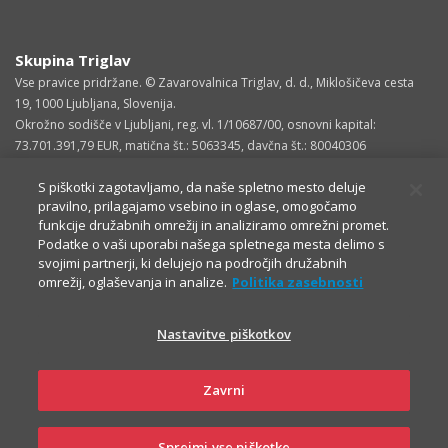
Skupina Triglav
Vse pravice pridržane. © Zavarovalnica Triglav, d. d., Miklošičeva cesta
19, 1000 Ljubljana, Slovenija.
Okrožno sodišče v Ljubljani, reg. vl. 1/10687/00, osnovni kapital:
73.701.391,79 EUR, matična št.: 5063345, davčna št.: 80040306
S piškotki zagotavljamo, da naše spletno mesto deluje
pravilno, prilagajamo vsebino in oglase, omogočamo
funkcije družabnih omrežij in analiziramo omrežni promet.
Podatke o vaši uporabi našega spletnega mesta delimo s
svojimi partnerji, ki delujejo na področjih družabnih
omrežij, oglaševanja in analize.
Politika zasebnosti
Nastavitve piškotkov
OSTALE STRANI
Zavrni
Sprejmi vse piškotke