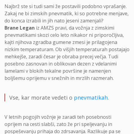
Najbrž ste si tudi sami že postavili podobno vprašanje.
Zakaj ne bi zimskih pnevmatik, ki so potrebne menjave,
do konca izrabili in jih nato jeseni zamenjali?
Brane Legan
iz AMZS pravi, da vožnja z zimskimi
pnevmatikami skozi celo leto nikakor ni priporočljiva,
kajti njihova zgradba gumene zmesi je prilagojena
nizkim temperaturam. Ob višjih temperaturah postajajo
mehkejše, zaradi česar je obraba precej večja. Tudi
posebno zasnovan in oblikovan dezen z vdelanimi
lamelami v blokih tekalne površine je namenjen
boljšemu oprijemu v snežnih in mrzlih razmerah.
Vse, kar morate vedeti o
pnevmatikah
.
V letnih pogojih vožnje je zaradi teh posebnosti
oprijem na cesti slabši, zato že pri speljevanju in
pospeševanju prihaja do zdrsavanja. Razlikuje pa se