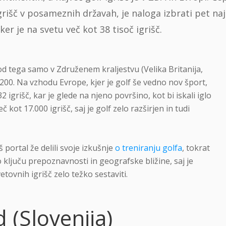
grišč v posameznih državah, je naloga izbrati pet naj
ker je na svetu več kot 38 tisoč igrišč.
 od tega samo v Združenem kraljestvu (Velika Britanija,
2200. Na vzhodu Evrope, kjer je golf še vedno nov šport,
2 igrišč, kar je glede na njeno površino, kot bi iskali iglo
 kot 17.000 igrišč, saj je golf zelo razširjen in tudi
 portal že delili svoje izkušnje
o treniranju golfa
, tokrat
po ključu prepoznavnosti in geografske bližine, saj je
etovnih igrišč zelo težko sestaviti.
d (Slovenija)