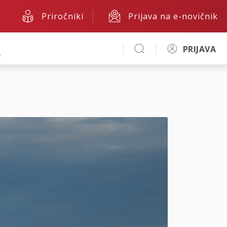
Priročniki
Prijava na e-novičnik
A
PRIJAVA