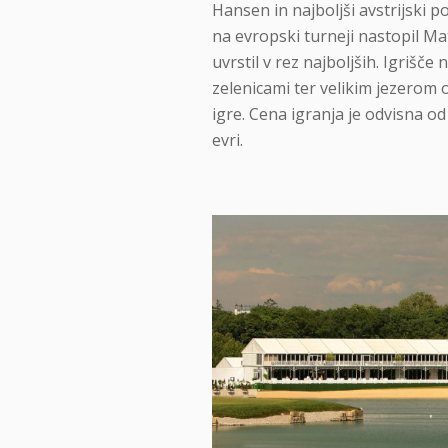
Hansen in najboljši avstrijski po
na evropski turneji nastopil Mat
uvrstil v rez najboljših. Igrišče
zelenicami ter velikim jezerom 
igre. Cena igranja je odvisna o
evri.