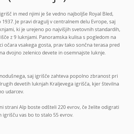
grišč in med njimi je še vedno najboljše Royal Bled,
 1937. Je pravi dragulj v centralnem delu Evrope, saj
knjami, ki je urejeno po najvišjih svetovnih standardih,
rišče z 9 luknjami. Panoramska kulisa s pogledom na
lijci očara vsakega gosta, prav tako sončna terasa pred
na dvojno zelenico devete in osemnajste luknje.
vnodušnega, saj igrišče zahteva popolno zbranost pri
ugih devetih luknjah Kraljevega igrišča, kjer številna
no udarcev.
 strani Alp boste odšteli 220 evrov, če želite odigrati
igrišču vas bo to stalo 55 evrov.