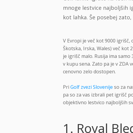
mnoge lestvice najboljših i
kot lahka. Še posebej zato, 
V Evropi je več kot 9000 igrišč,
Škotska, Irska, Wales) več kot 
je igrišč malo. Rusija ima samo 3
v kupu sena. Zato pa je v ZDA več
cenovno zelo dostopen.
Pri
Golf zvezi Slovenije
so za naš
pa so za vas izbrali pet igrišč 
objektivno lestvico najboljših sv
1. Royal Ble