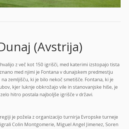
Dunaj (Avstrija)
valijo z več kot 150 igrišči, med katerimi izstopajo tista
 znano med njimi je Fontana v dunajskem predmestju
na zemljišču, ki je bilo nekoč smetišče. Fontana, ki je
bov, kjer luknje obkrožajo vile in stanovanjske hiše, je
zelo hitro postala najboljše igrišče v državi.
egiji je požela z organizacijo turnirja Evropske turneje
j igrali Colin Montgomerie, Miguel Angel Jimenez, Soren