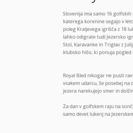
Slovenija ima samo 16 golfskih i
katerega korenine segajo v leto
poleg Kraljevega igrišča z 18 lu
lahko odigrate tudi Jezersko ig
Stol, Karavanke in Triglav z Ju
klubsko hišo, ki ponuja pogled 
Royal Bled nikogar ne pusti ra
vsakem udarcu, še posebej na dr
jezera narekujejo smer in dolži
Za dan v golfskem raju na sončni
samo devet lukenj na Jezerskem 