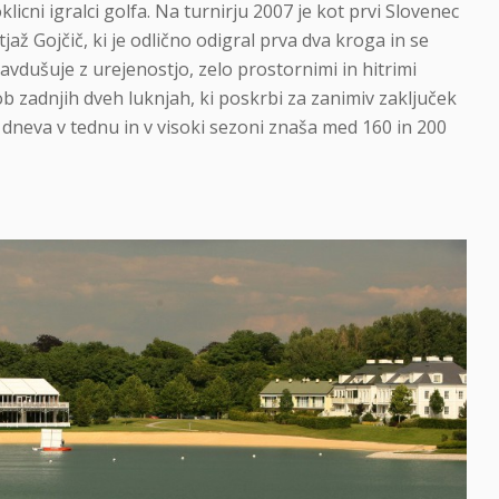
klicni igralci golfa. Na turnirju 2007 je kot prvi Slovenec
jaž Gojčič, ki je odlično odigral prva dva kroga in se
 navdušuje z urejenostjo, zelo prostornimi in hitrimi
ob zadnjih dveh luknjah, ki poskrbi za zanimiv zaključek
d dneva v tednu in v visoki sezoni znaša med 160 in 200