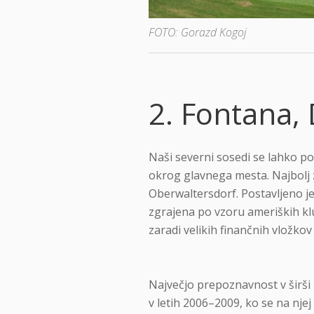
FOTO: Gorazd Kogoj
2. Fontana, 
Naši severni sosedi se lahko poh
okrog glavnega mesta. Najbolj
Oberwaltersdorf. Postavljeno je 
zgrajena po vzoru ameriških klu
zaradi velikih finančnih vložkov 
Največjo prepoznavnost v širši r
v letih 2006–2009, ko se na nje