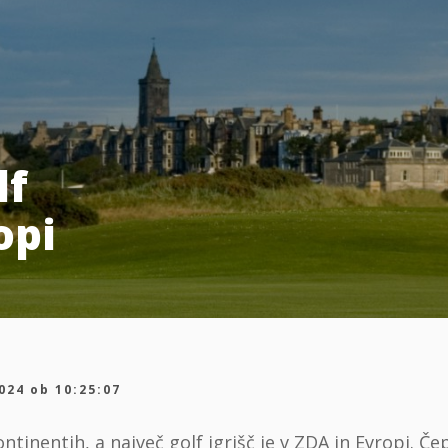
lf
opi
024 ob 10:25:07
ntinentih, a največ golf igrišč je v ZDA in Evropi. Č